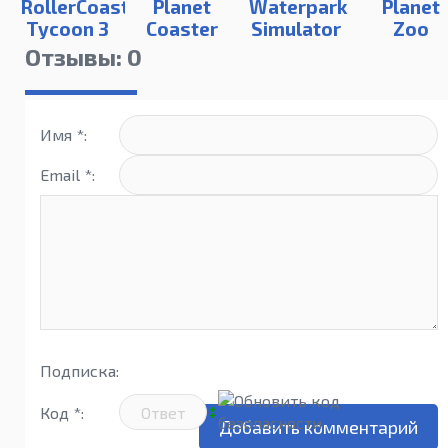
RollerCoaster
Planet
Waterpark
Planet
Tycoon 3
Coaster
Simulator
Zoo
Complete
Отзывы: 0
Edition
Имя *:
Email *:
Подписка:
Код *: