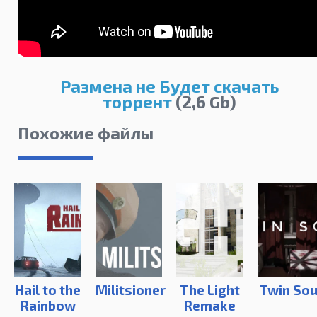
Размена не Будет скачать
торрент
(2,6 Gb)
Похожие файлы
Hail to the
Militsioner
The Light
Twin Sou
Rainbow
Remake