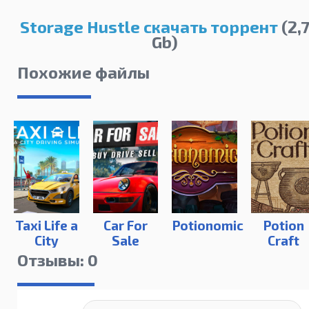
Storage Hustle скачать торрент
(2,
Gb)
Похожие файлы
Taxi Life a
Car For
Potionomics
Potion
City
Sale
Craft
Driving
Simulator
Alchemis
Отзывы: 0
Simulator
2023
Simulato