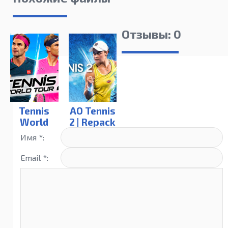
Отзывы: 0
Tennis
AO Tennis
World
2 | Repack
Tour 2 |
Имя *:
Ace
Edition
Email *: