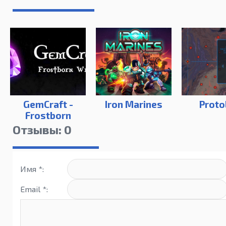
GemCraft -
Iron Marines
Proto
Frostborn
Wrath
Отзывы: 0
Имя *:
Email *: