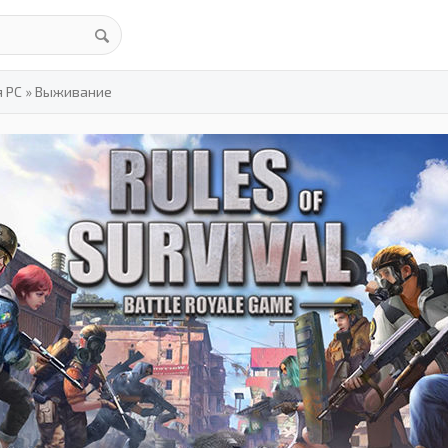
я PC
»
Выживание