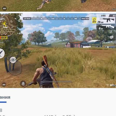
ания
 8