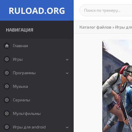
RULOAD.ORG
Каталог файлов
»
Игры дл
НАВИГАЦИЯ
Главная
Игры
Программы
Музыка
Сериалы
Мультфильмы
Игры для android