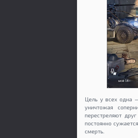
Цель у всех одна 
уничтожая соперн
перестреляют друг
постоянно сужается
смерть.