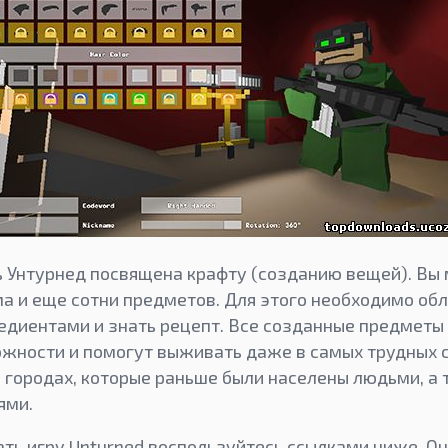
ь Унтурнед посвящена крафту (созданию вещей). Вы
ма и еще сотни предметов. Для этого необходимо об
диентами и знать рецепт. Все созданные предметы
жности и помогут выживать даже в самых трудных с
 городах, которые раньше были населены людьми, а 
ями.
ать игру Unturned воспользуйтесь ссылками ниже. Он