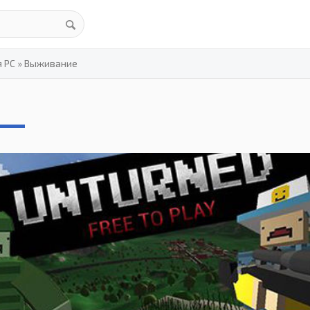
я PC
»
Выживание