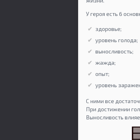
жизни.
У героя есть 6 осно
здоровье;
уровень голода;
выносливость;
жажда;
опыт;
уровень заражен
С ними все достаточ
При достижении гол
Выносливость влияе