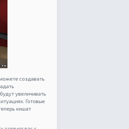
 можете создавать
ладать
 будут увеличивать
итуациях. Готовые
теперь кишат
а затянет вас с