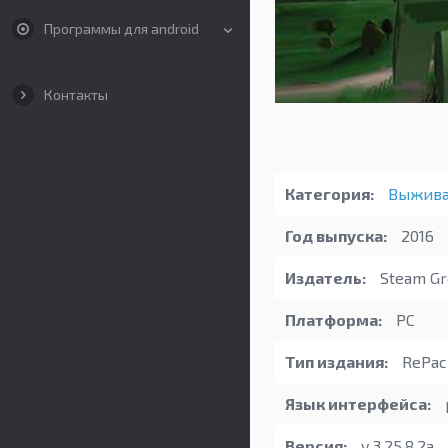
Программы для android
Контакты
Категория:
Выжива
Год выпуска:
2016
Издатель:
Steam Gr
Платформа:
PC
Тип издания:
RePac
Язык интерфейса:
Версия:
v 3.25.8.2a