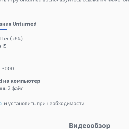
ания Unturned
tter (х64)
 i5
D 3000
d на компьютер
чный файл
р
и установить при необходимости
Видеообзор