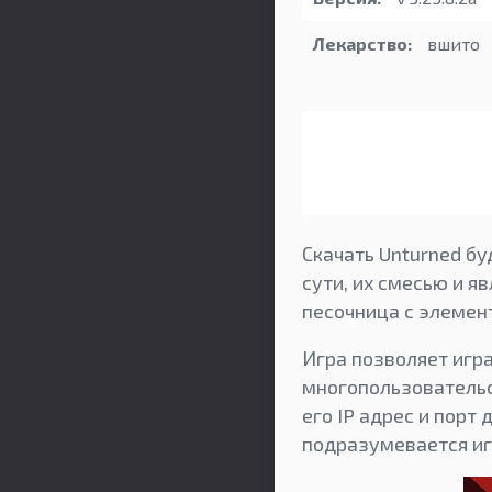
Лекарство:
вшито
Скачать Unturned бу
сути, их смесью и я
песочница с элемен
Игра позволяет игра
многопользовательс
его IP адрес и порт
подразумевается иг