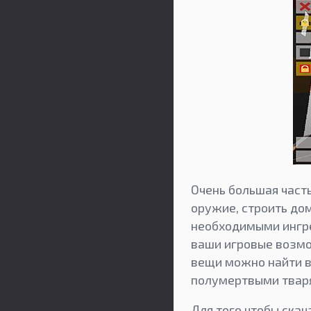
Очень большая част
оружие, строить до
необходимыми ингре
ваши игровые возмо
вещи можно найти в
полумертвыми твар
Для того чтобы скач