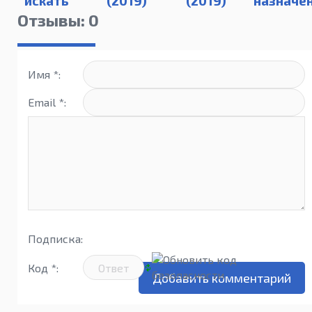
искать
(2019)
(2019)
назначе
(2019 /
Смайл
Отзывы: 0
1080p)
(2019)
Имя *:
Email *:
Подписка:
Код *: