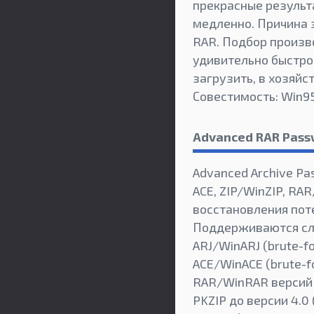
прекрасные результ
медленно. Причина 
RAR. Подбор произво
удивительно быстро,
загрузить, в хозяйс
Совестимость: Win9
Advanced RAR Pass
Advanced Archive Pa
ACE, ZIP/WinZIP, RA
восстановления пот
Поддерживаются с
ARJ/WinARJ (brute-for
ACE/WinACE (brute-for
RAR/WinRAR версий 2.
PKZIP до версии 4.0 (