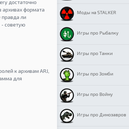
ery достаточно
в архивах формата
Моды на STALKER
е правда ли
 - советую
Игры про Рыбалку
Игры про Танки
олей к архивам ARJ,
Игры про Зомби
рамма для
Игры про Войну
Игры про Динозавров