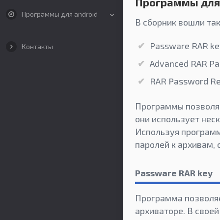
Программы для
Программы для android
В сборник вошли та
Passware RAR ke
Контакты
Advanced RAR Pa
RAR Password R
Программы позволяю
они использует неск
Используя программ
паролей к архивам,
Passware RAR key
Программа позволяе
архиваторе. В своей