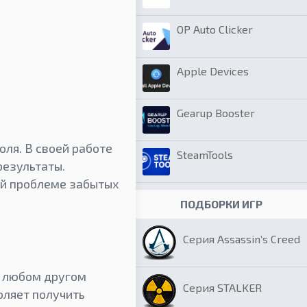
OP Auto Clicker
Apple Devices
Gearup Booster
ля. В своей работе
SteamTools
результаты.
ой проблеме забытых
ПОДБОРКИ ИГР
Серия Assassin’s Creed
и любом другом
Серия STALKER
оляет получить