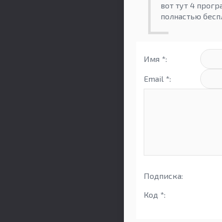
вот тут 4 прогр
полнастью бесп
Имя *:
Email *:
Подписка:
Код *: