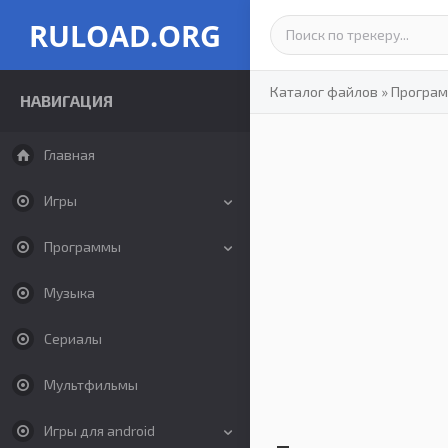
RULOAD.ORG
Каталог файлов
»
Програ
НАВИГАЦИЯ
Главная
Игры
Программы
Музыка
Сериалы
Мультфильмы
Игры для android