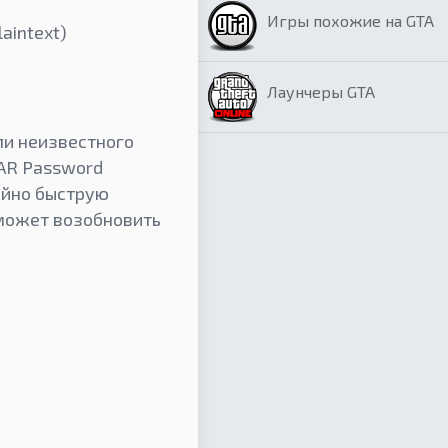
Игры похожие на GTA
aintext)
Лаунчеры GTA
ли неизвестного
RAR Password
айно быструю
 может возобновить