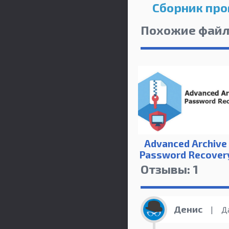
Сборник про
Похожие фай
Advanced Archive
Password Recover
Отзывы: 1
Денис
|
Да