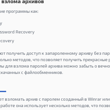
 взлома архивов
кие программы как:
y
ssword Recovery
ecovery
т получить доступ к запароленному архиву без паро
олько методов, что позволяет получить прекрасные 
ы для взлома паролей архива можно забыть о вечн
 скачанных с файлообменников.
т взломать архив с паролем созданный в Winrar ил
 работе она использует несколько методов, что позв