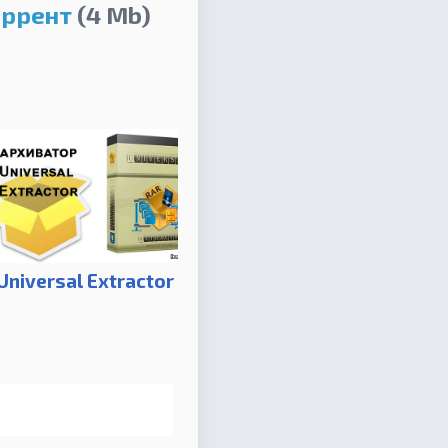
оррент
(4 Mb)
Universal Extractor