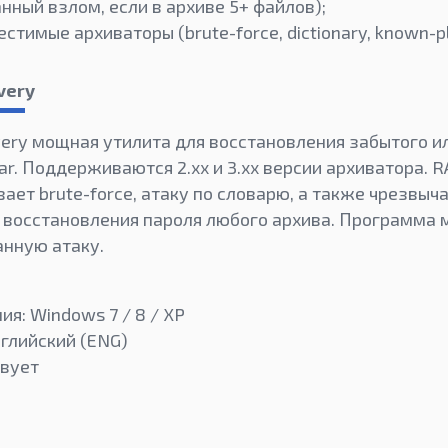
нный взлом, если в архиве 5+ файлов);
стимые архиваторы (brute-force, dictionary, known-pl
very
ery мощная утилита для восстановления забытого и
ar. Поддерживаются 2.xx и 3.xx версии архиватора. 
ает brute-force, атаку по словарю, а также чрезвыч
я восстановления пароля любого архива. Программа
нную атаку.
я: Windows 7 / 8 / XP
нглийский (ENG)
твует