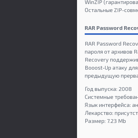
WinZIP (гарантирова
Остальные ZIP-совме
RAR Password Reco
RAR Password Recov
пароля от архивов R
Recovery поддержив
Booost-Up атаку дл
предыдущую прерва
Год выпуска: 2008
Системные требовани
Язык интерфейса: а
Лекарство: присутс
Размер: 7.23 Mb