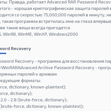
аты. Правда, работает Advanced RAR Password Recov
этого - хорошая криптографическая защита паролей 
дится со скоростью 75,000,000 паролей в минуту, н
 такая программа встретилась мне на глаза впервые
тве такие вещи всегда пригодятся.
5, Win98, WinME, WinXP, Windows2000
word Recovery
ssword Recovery - программа для восстановления пар
R/WinRARAdvanced Archive Password Recovery - прог
ерянных паролей к архивам.
ледующие форматы:
ce, dictionary, known-plaintext);
ce, dictionary);
0 - 2.8 (brute-force, dictionary);
brute-force, dictionary, known-plaintext);