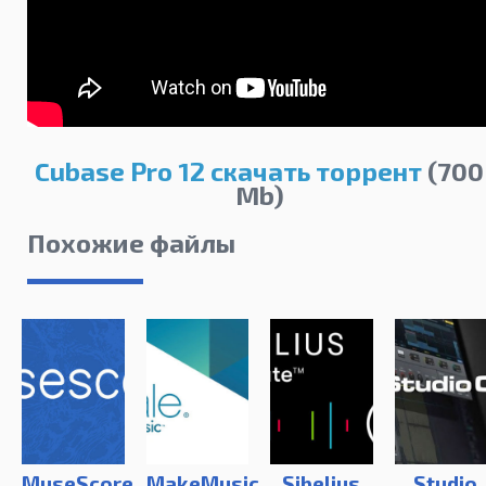
Cubase Pro 12 скачать торрент
(700
Mb)
Похожие файлы
MuseScore
MakeMusic
Sibelius
Studio