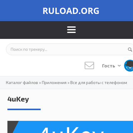
RULOAD.ORG
Гость
Каталог файлов
»
Приложения
»
Все для работы с телефоном
4uKey