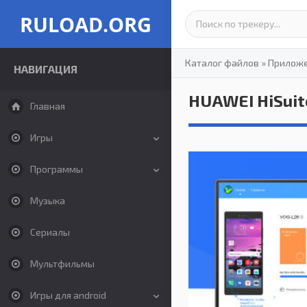
RULOAD.ORG
Каталог файлов
»
Прилож
НАВИГАЦИЯ
HUAWEI HiSuit
Главная
Игры
Программы
Музыка
Сериалы
Мультфильмы
Игры для android