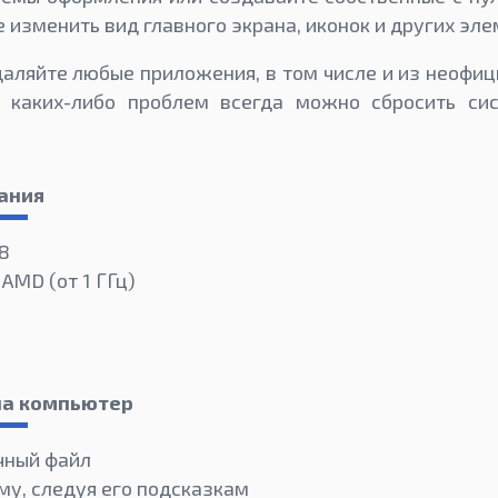
 изменить вид главного экрана, иконок и других эл
даляйте любые приложения, в том числе и из неофиц
 каких-либо проблем всегда можно сбросить си
ания
 8
 AMD (от 1 ГГц)
 на компьютер
чный файл
му, следуя его подсказкам