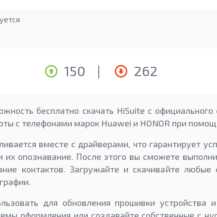
уется
150
|
262
ожность бесплатно скачать HiSuite с официального 
боты с телефонами марок Huawei и HONOR при помощ
ивается вместе с драйверами, что гарантирует у
 их опознавание. После этого вы сможете выполн
ание контактов. Загружайте и скачивайте любые 
графии.
ользовать для обновления прошивки устройства и
емы оформления или создавайте собственные с ну