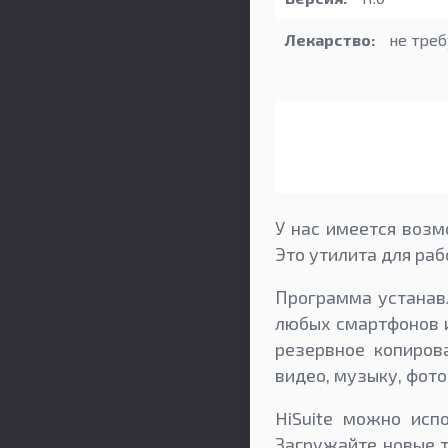
Лекарство:
не треб
У нас имеется возм
Это утилита для ра
Программа устанавл
любых смартфонов и
резервное копиров
видео, музыку, фото
HiSuite можно исп
Загружайте новые т