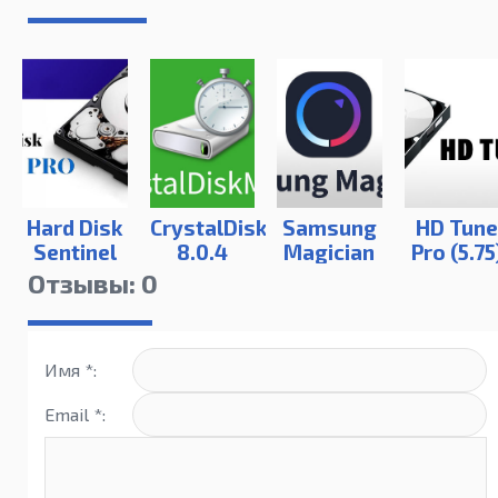
Hard Disk
CrystalDiskMark
Samsung
HD Tune
Sentinel
8.0.4
Magician
Pro (5.75
PRO
Отзывы: 0
Имя *:
Email *: