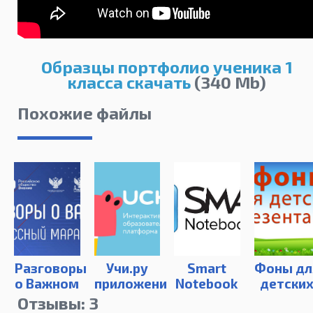
Образцы портфолио ученика 1
класса скачать
(340 Mb)
Похожие файлы
Разговоры
Учи.ру
Smart
Фоны дл
о Важном
приложение
Notebook
детски
Рабочие
презент
Отзывы: 3