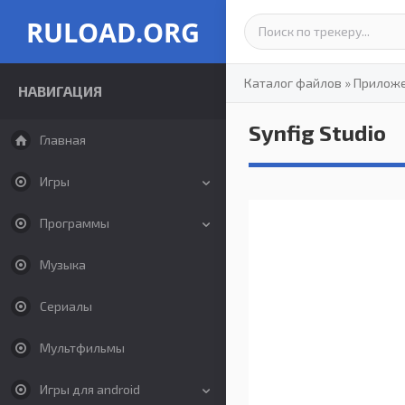
RULOAD.ORG
Каталог файлов
»
Прилож
НАВИГАЦИЯ
Synfig Studio
Главная
Игры
Программы
Музыка
Сериалы
Мультфильмы
Игры для android