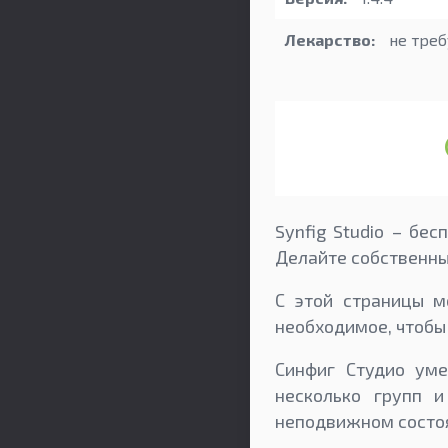
Лекарство:
не треб
Synfig Studio – бе
Делайте собственны
С этой страницы мо
необходимое, чтобы
Синфиг Студио уме
несколько групп и
неподвижном состо