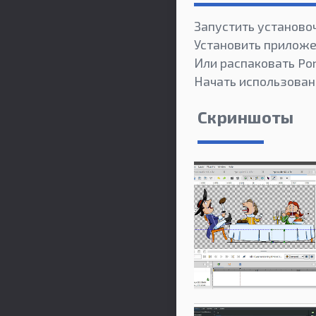
Запустить установо
Установить приложе
Или распаковать Po
Начать использован
Скриншоты