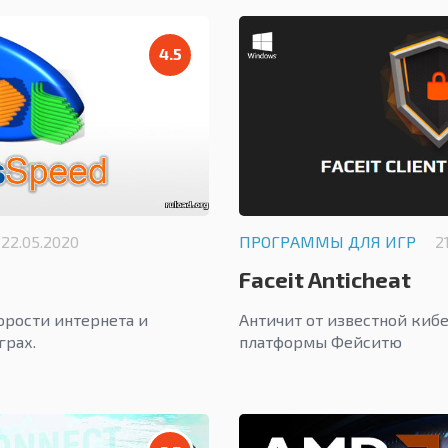
4.5
22.05.2020
ПРОГРАММЫ ДЛЯ ИГР
2
Faceit Anticheat
орости интернета и
Античит от известной киб
грах.
платформы Фейситю