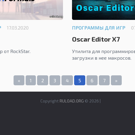
Р
17.03.2020
ПРОГРАММЫ ДЛЯ ИГР
0
Oscar Editor X7
 от RockStar.
Утилита для программиро
загрузки в нее макросов.
«
1
2
3
4
5
6
7
»
Copyright
RULOAD.ORG
© 2026 |