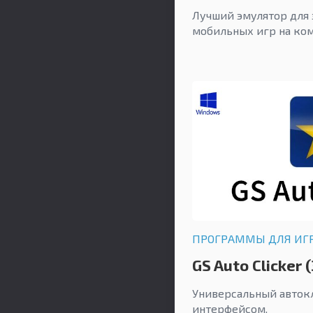
Лучший эмулятор для 
мобильных игр на ко
ПРОГРАММЫ ДЛЯ ИГ
GS Auto Clicker (
Универсальный авток
интерфейсом.