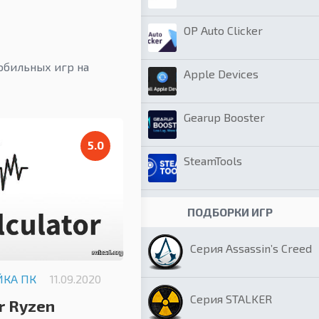
OP Auto Clicker
обильных игр на
Apple Devices
Gearup Booster
5.0
SteamTools
ПОДБОРКИ ИГР
Серия Assassin’s Creed
ЙКА ПК
11.09.2020
Серия STALKER
r Ryzen