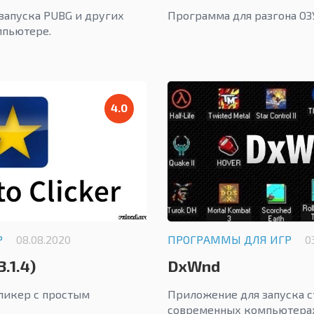
запуска PUBG и других
Программа для разгона ОЗ
мпьютере.
4.0
Р
08.08.2020
ПРОГРАММЫ ДЛЯ ИГР
0
3.1.4)
DxWnd
ликер с простым
Приложение для запуска с
современных компьютерах