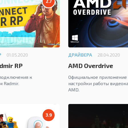
2.7
Р
01.05.2020
ДРАЙВЕРА
28.04.2020
dmir RP
AMD Overdrive
 подключения к
Официальное приложение 
 Radmir.
настройки работы видеока
AMD.
3.9