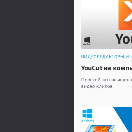
ВИДЕОРЕДАКТОРЫ И 
YouCut на комп
Простой, но насыщен
видео клипов.