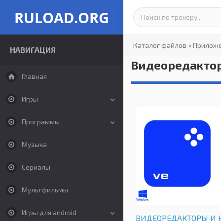
RULOAD.ORG
Каталог файлов
»
Прилож
НАВИГАЦИЯ
Видеоредактор
Главная
Игры
Программы
Музыка
Сериалы
Мультфильмы
Игры для android
ВИДЕОРЕДАКТОРЫ И 