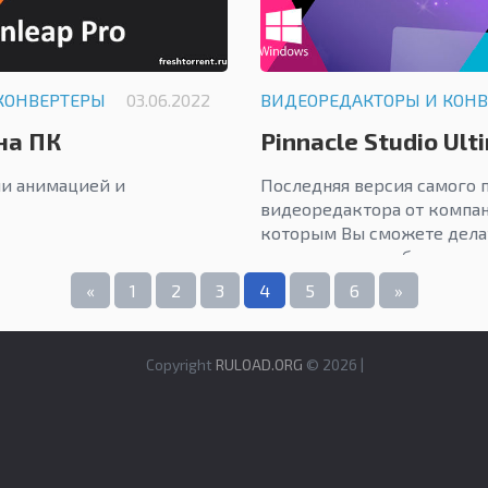
КОНВЕРТЕРЫ
03.06.2022
ВИДЕОРЕДАКТОРЫ И КОН
на ПК
Pinnacle Studio Ult
и анимацией и
Последняя версия самого 
видеоредактора от компа
которым Вы сможете дела
видоролики у себя дома...
«
1
2
3
4
5
6
»
Copyright
RULOAD.ORG
© 2026 |