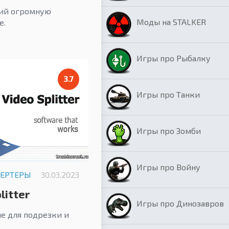
ший огромную
Моды на STALKER
е.
Игры про Рыбалку
3.7
Игры про Танки
Игры про Зомби
Игры про Войну
ВЕРТЕРЫ
30.03.2023
litter
Игры про Динозавров
е для подрезки и