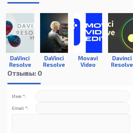
DaVinci
DaVinci
Movavi
Davinci
Resolve
Resolve
Video
Resolv
Studio 17
Studio 18
Editor
18
Отзывы: 0
2023
Имя *:
Email *: