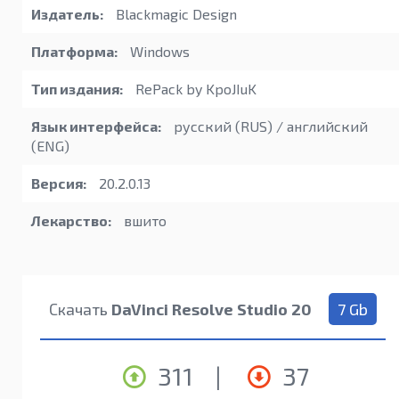
Издатель:
Blackmagic Design
Платформа:
Windows
Тип издания:
RePack by KpoJIuK
Язык интерфейса:
русский (RUS) / английский
(ENG)
Версия:
20.2.0.13
Лекарство:
вшито
Скачать
DaVinci Resolve Studio 20
7 Gb
311
|
37