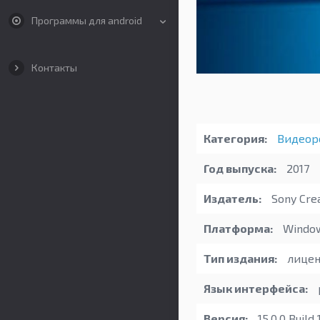
Программы для android
Контакты
Категория:
Видеор
Год выпуска:
2017
Издатель:
Sony Crea
Платформа:
Windo
Тип издания:
лицен
Язык интерфейса:
Версия:
15.0.0 Build 