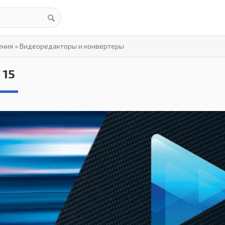
ения
»
Видеоредакторы и конвертеры
 15