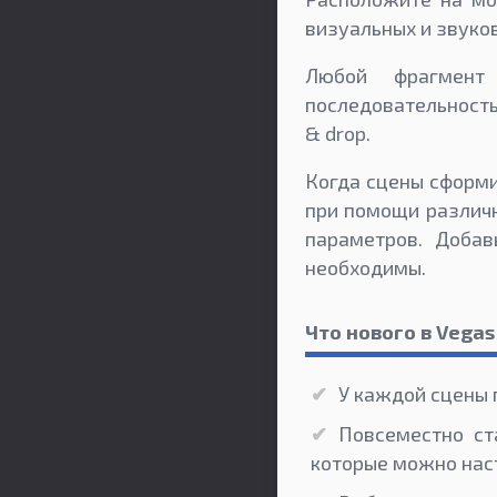
визуальных и звуко
Любой фрагмент 
последовательность
& drop.
Когда сцены сформи
при помощи различн
параметров. Добав
необходимы.
Что нового в Vegas
У каждой сцены 
Повсеместно ст
которые можно наст