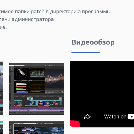
имое папки patch в директорию программы
имени администратора
ие.
Видеообзор