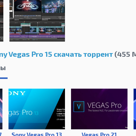
ny Vegas Pro 15 скачать торрент
(455 
лы
7
Sony Vegas Pro 13
Vegas Pro 21