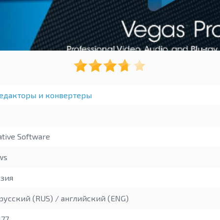
едакторы и конвертеры
tive Software
ws
зия
русский (RUS) / английский (ENG)
177