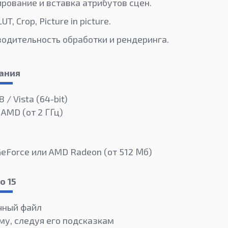
рование и вставка атрибутов сцен.
T, Crop, Picture in picture.
одительность обработки и рендеринга.
ания
 / Vista (64-bit)
 AMD (от 2 ГГц)
GeForce или AMD Radeon (от 512 Мб)
o 15
чный файл
му, следуя его подсказкам