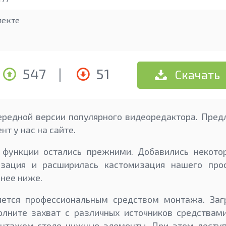
лекте
547
|
51
Скачать
ередной версии популярного видеоредактора. Пред
нт у нас на сайте.
 функции остались прежними. Добавились некото
изация и расширилась кастомизация нашего прос
нее ниже.
яется профессиональным средством монтажа. Заг
олните захват с различных источников средствам
нтажом столе нужные элементы. При этом доступ