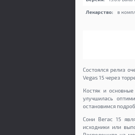
Лекарство:
в комп
Состоялся релиз оч
Vegas 15 через торре
Костяк и основные
улучшилась оптим
остановимся подроб
Сони Вегас 15 явл
исходники или вып
Расположите на мо