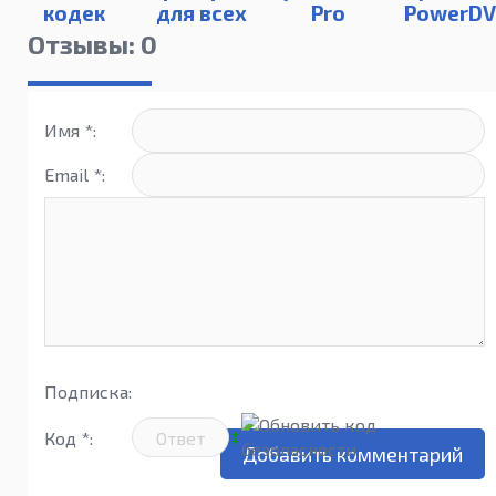
кодек
для всех
Pro
PowerD
форматов
7.79.80.95
22 Ultra
Отзывы: 0
Имя *:
Email *:
Подписка:
Код *: