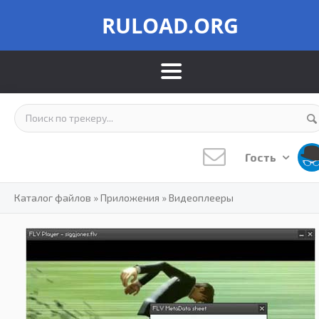
RULOAD.ORG
Гость
Каталог файлов
»
Приложения
»
Видеоплееры