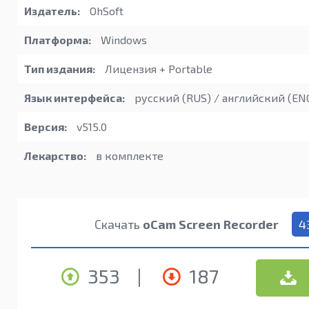
Издатель:
OhSoft
Платформа:
Windows
Тип издания:
Лицензия + Portable
Язык интерфейса:
русский (RUS) / английский (EN
Версия:
v515.0
Лекарство:
в комплекте
Скачать
oCam Screen Recorder
4
353
|
187