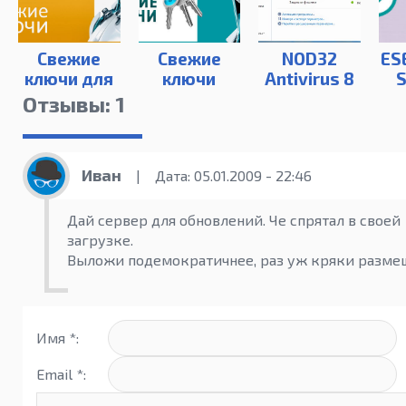
Свежие
Свежие
NOD32
ES
ключи для
ключи
Antivirus 8
S
Eset Smart
NOD32
Отзывы: 1
Security
(2022)
2022
Иван
|
Дата: 05.01.2009 - 22:46
Дай сервер для обновлений. Че спрятал в своей
загрузке.
Выложи подемократичнее, раз уж кряки разме
Имя *:
Email *: