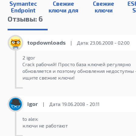
Symantec
Свежие
Свежие
ES
Endpoint
ключи для
ключи
S
Protection
Eset Smart
NOD32
8
Отзывы: 6
14
Security
(2022)
2022
topdownloads
|
Дата: 23.06.2008 - 02:00
2 igor
Crack рабочий! Просто база ключей регулярно
обновляется и поэтому обновления недоступны 
ищите свежие ключи!
igor
|
Дата: 19.06.2008 - 20:11
to alex:
ключи не работают