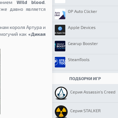
ванием
Wild blood
.
уже давно является
OP Auto Clicker
енам короля Артура и
Apple Devices
 могучий как
«Дикая
Gearup Booster
SteamTools
ПОДБОРКИ ИГР
Серия Assassin’s Creed
Серия STALKER