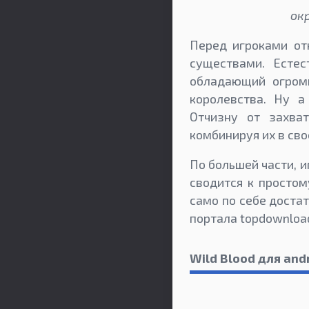
ок
Перед игроками о
существами. Есте
обладающий огромн
королевства. Ну а
Отчизну от захва
комбинируя их в сво
По большей части, 
сводится к простом
само по себе достат
портала topdownload
Wild Blood для and