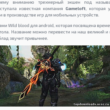
шему вниманию трехмерный экшен под назы
ыступала известная компания
Gameloft
, которая 
 в производстве игр для мобильных устройств.
ами Wild blood для android, которая посвящена врем
тола. Название можно перевести на наш великий и
 блад звучит привычнее.