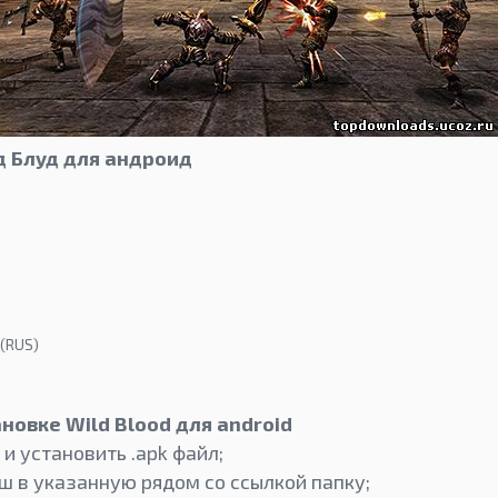
 Блуд для андроид
 (RUS)
новке Wild Blood для android
и установить .apk файл;
ш в указанную рядом со ссылкой папку;