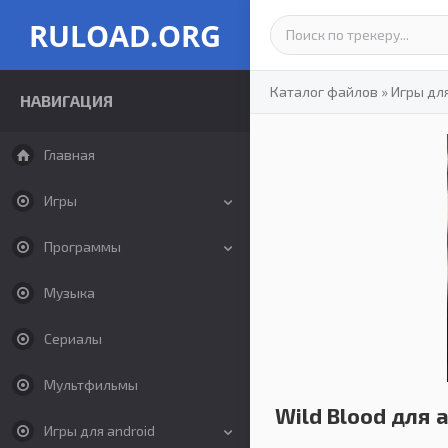
RULOAD.ORG
Каталог файлов
»
Игры для
НАВИГАЦИЯ
Главная
Игры
Программы
Музыка
Сериалы
Мультфильмы
Wild Blood для 
Игры для android