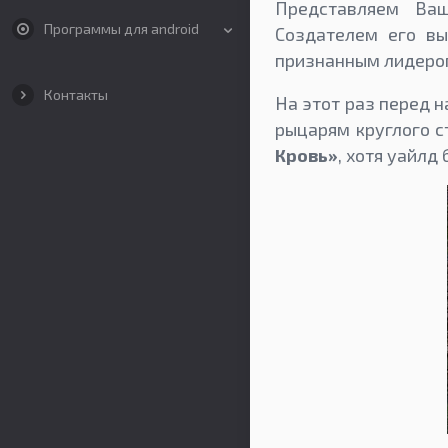
Представляем Ва
Программы для android
Создателем его в
признанным лидером
Контакты
На этот раз перед н
рыцарям круглого с
Кровь»
, хотя уайлд