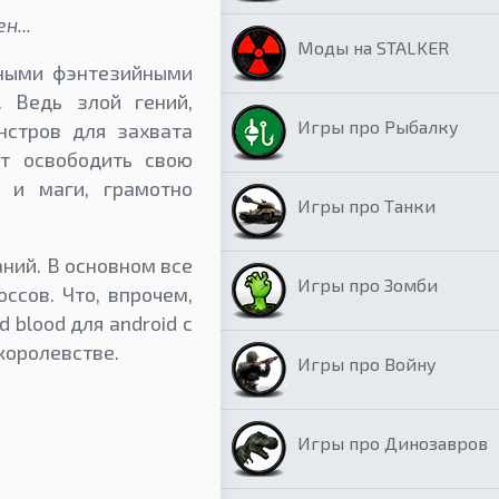
...
Моды на STALKER
ными фэнтезийными
 Ведь злой гений,
Игры про Рыбалку
нстров для захвата
ит освободить свою
 и маги, грамотно
Игры про Танки
ний. В основном все
Игры про Зомби
ссов. Что, впрочем,
 blood для android с
королевстве.
Игры про Войну
Игры про Динозавров