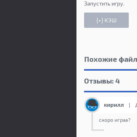
Запустить игру.
Похожие фай
Отзывы: 4
кирилл
|
Д
скоро играа?