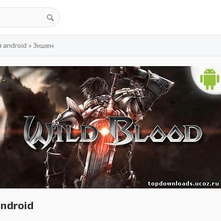
 android
»
Экшен
android