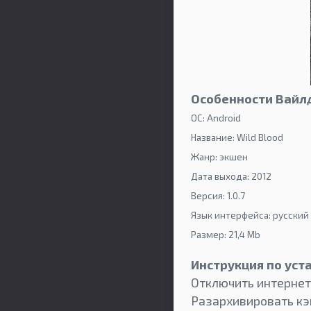
Особенности Вайлд
ОС: Android
Название: Wild Blood
Жанр: экшен
Дата выхода: 2012
Версия: 1.0.7
Язык интерфейса: русский
Размер: 21,4 Mb
Инструкция по уста
Отключить интернет 
Разархивировать кэ