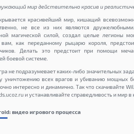
ружающий мир действительно красив и реалистичен
ткрывается красивейший мир, кишащий всевозмож
ственно, не все из них являются дружелюбными.
ой магической силой, создал целые легионы мо
 вам, как переданному рыцарю короля, предсто
тчиков. Делать это предстоит при помощи меча
ей боевой системе.
игра не подразумевает каких-либо значительных зада
у уничтожению всех врагов и убиванию мощных бо
очно интересно и динамично. Так что скачивайте Wild
s.ucoz.ru и устанавливайте справедливость и мир в 
roid: видео игрового процесса