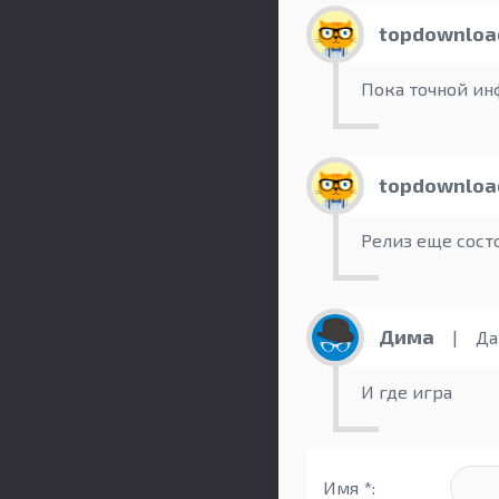
topdownloa
Пока точной инф
topdownloa
Релиз еще состо
Дима
|
Дат
И где игра
Имя *: