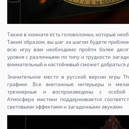
Также в комнате есть головоломки, которые нео
Таким образом, вы шаг за шагом будете приближ
всю игру вам необходимо пройти более деся
уровня с различными по типу и трудности загад
внимательный и настойчивый сможет добраться д
Значительное место в русской версии игры T
графике. Все винтажные интерьеры и меха
трехмерные и воспроизведены с особой 
Атмосфера мистики поддерживается соответс
световыми эффектами и загадочными звуками.