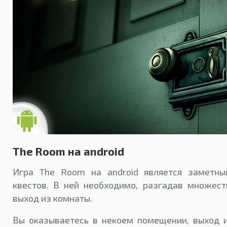
The Room на android
Игра The Room на android является заметн
квестов. В ней необходимо, разгадав множест
выход из комнаты.
Вы оказываетесь в некоем помещении, выход и