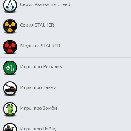
Серия Assassin’s Creed
Серия STALKER
Моды на STALKER
Игры про Рыбалку
Игры про Танки
Игры про Зомби
Игры про Войну