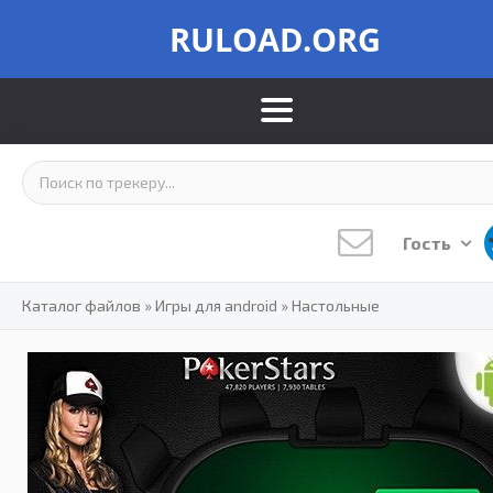
RULOAD.ORG
Гость
Каталог файлов
»
Игры для android
»
Настольные