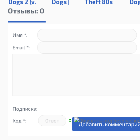
Dogs 2 (v.
Dogs |
Theft 80s
Do
1.017)
Deluxe
Leg
Отзывы: 0
Edition
Имя *:
Email *:
Подписка:
Код *: