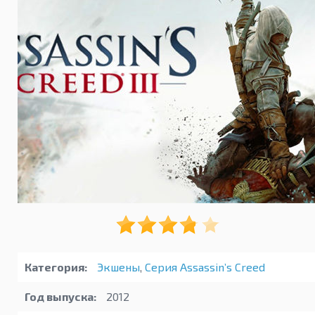
Категория:
Экшены
,
Серия Assassin’s Creed
Год выпуска:
2012