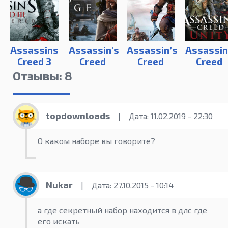
Assassins
Assassin's
Assassin’s
Assassin
Creed 3
Creed
Creed
Creed
Remastered
Mirage
Valhalla
Unity |
Отзывы: 8
RePack
от R.G.
Механик
topdownloads
|
Дата: 11.02.2019 - 22:30
О каком наборе вы говорите?
Nukar
|
Дата: 27.10.2015 - 10:14
а где секретный набор находится в длс где
его искать