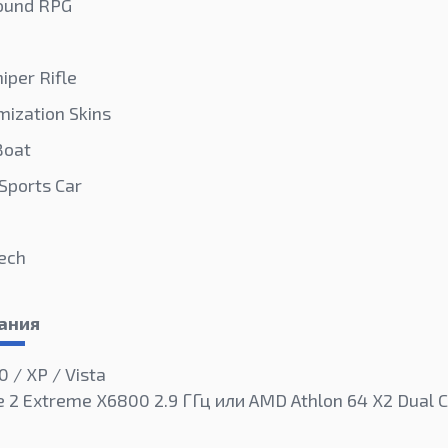
ound RPG
iper Rifle
mization Skins
Boat
Sports Car
ech
ания
0 / XP / Vista
e 2 Extreme X6800 2.9 ГГц или AMD Athlon 64 X2 Dual 