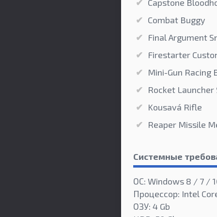
Capstone Bloodh
Combat Buggy
Final Argument Sn
Firestarter Custo
Mini-Gun Racing 
Rocket Launcher 
Kousavá Rifle
Reaper Missile M
Системные требов
ОС: Windows 8 / 7 / 1
Процессор: Intel Cor
ОЗУ: 4 Gb