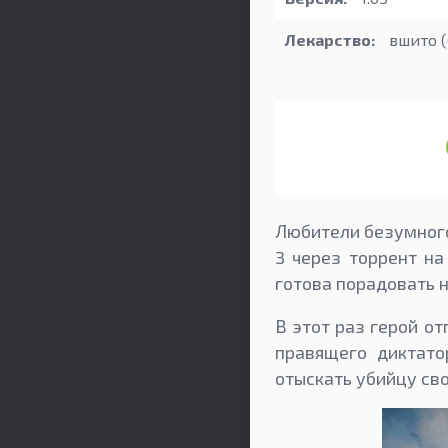
Лекарство:
вшито (
Любители безумного
3 через торрент на
готова порадовать 
В этот раз герой о
правящего диктато
отыскать убийцу сво