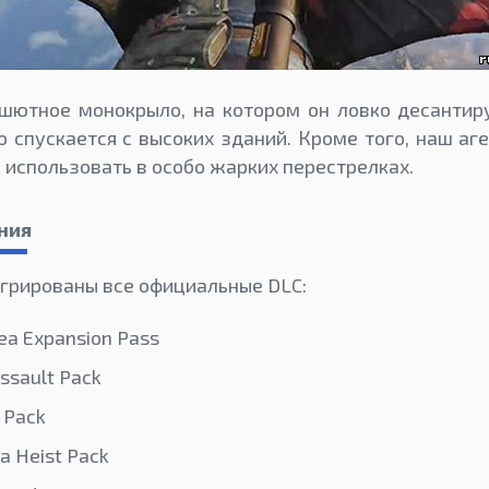
ашютное монокрыло, на котором он ловко десантир
о спускается с высоких зданий. Кроме того, наш аге
не использовать в особо жарких перестрелках.
ения
егрированы все официальные DLC:
Sea Expansion Pass
ssault Pack
 Pack
a Heist Pack