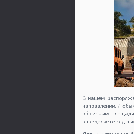
В нашем распоряже
направлении. Любы
обширным площадям
определяете ход вы