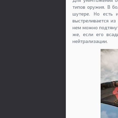
Для уничтожения б
типов оружия. В б
шутере. Но есть 
выстреливается из 
нем можно подтянут
же, если его всад
нейтрализации.