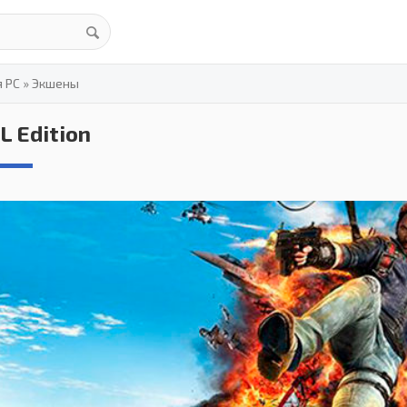
я PC
»
Экшены
XL Edition