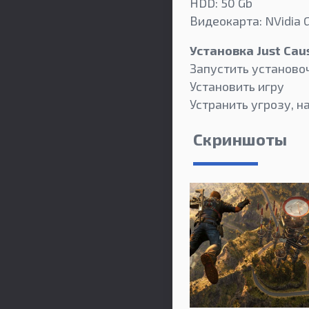
HDD: 50 Gb
Видеокарта: NVidia 
Установка Just Ca
Запустить установо
Установить игру
Устранить угрозу, 
Скриншоты