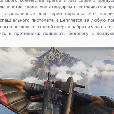
ольшого количества врагов в Just Cause 3 преду
ольшинстве своем они стандарты и встречаются пр
и эксклюзивные для серии образцы. Это, наприм
специального пистолета и цепляется за любую по
ся на несколько этажей вверх и забраться на высо
ить в противника, подвесить бедолагу в возду