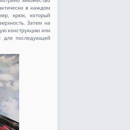
смотрено множество
актически в каждом
ер, крюк, который
верхность. Затем на
кую конструкцию или
хе для последующей