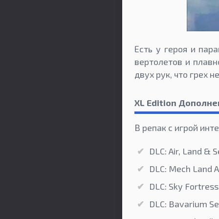
Есть у героя и пар
вертолетов и плавн
двух рук, что грех 
XL Edition Дополн
В репак с игрой инт
DLC: Air, Land & 
DLC: Mech Land A
DLC: Sky Fortress
DLC: Bavarium Se