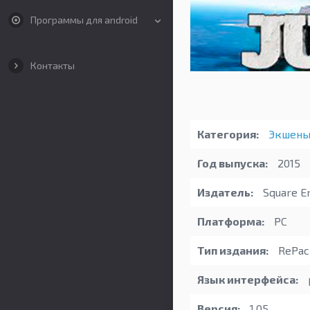
Программы для android
Контакты
Категория:
Экшен
Год выпуска:
2015
Издатель:
Square En
Платформа:
PC
Тип издания:
RePack
Язык интерфейса:
Версия:
1.05