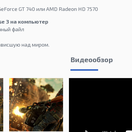
GeForce GT 740 или AMD Radeon HD 7570
use 3 на компьютер
чный файл
нависшую над миром.
Видеообзор