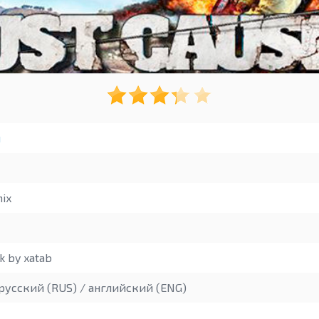
ы
ix
 by xatab
русский (RUS) / английский (ENG)