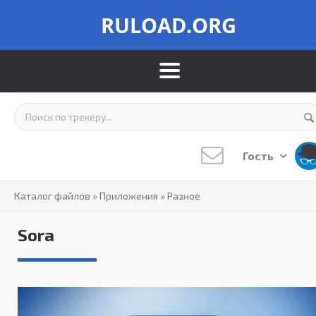
RULOAD.ORG
Гость
Каталог файлов
»
Приложения
»
Разное
Sora