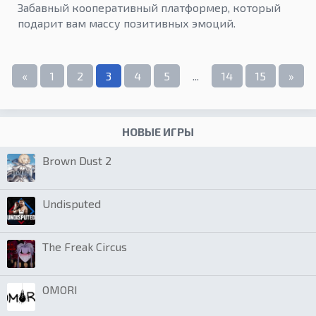
Забавный кооперативный платформер, который
подарит вам массу позитивных эмоций.
«
1
2
3
4
5
...
14
15
»
НОВЫЕ ИГРЫ
Brown Dust 2
Undisputed
The Freak Circus
OMORI