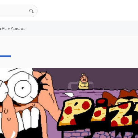
я PC
»
Аркады