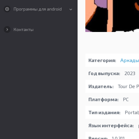
Программы для android
Контакты
Категория:
Аркады
Год выпуска:
2023
Издатель:
Tour De P
Платформа:
PC
Тип издания:
Porta
Язык интерфейса:
Версия:
1.0.311