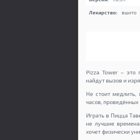
Лекарство:
вшито
Pizza Tower – это 
найдут вызов и изр
Не стоит медлить, 
часов, проведённых
Играть в Пицца Тав
не лучшие времена
хочет физически ун