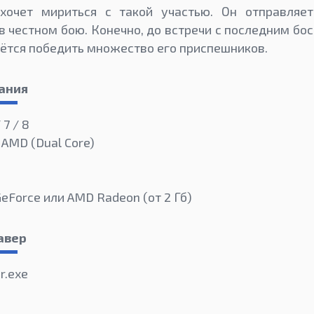
очет мириться с такой участью. Он отправляет
 в честном бою. Конечно, до встречи с последним бо
дётся победить множество его приспешников.
ания
 7 / 8
 AMD (Dual Core)
GeForce или AMD Radeon (от 2 Гб)
авер
r.exe