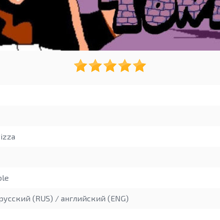
izza
ble
русский (RUS) / английский (ENG)