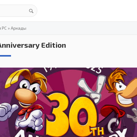
я PC
»
Аркады
nniversary Edition