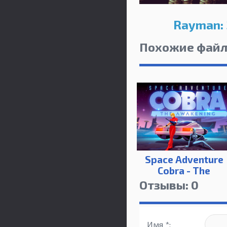
Rayman: 
Похожие фай
Space Adventure
Cobra - The
Awakening
Отзывы: 0
Имя *: