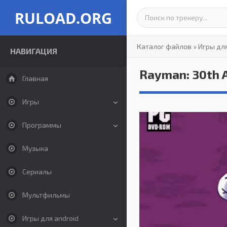
RULOAD.ORG
Каталог файлов
»
Игры дл
НАВИГАЦИЯ
Rayman: 30th A
Главная
Игры
Программы
Музыка
Сериалы
Мультфильмы
Игры для android