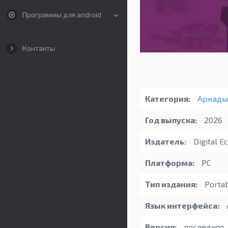
Программы для android
Контакты
Категория:
Аркады
Год выпуска:
2026
Издатель:
Digital Ec
Платформа:
PC
Тип издания:
Porta
Язык интерфейса:
Версия:
последняя