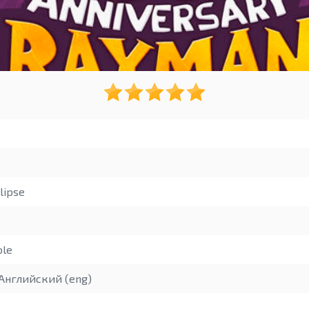
lipse
ble
Английский (eng)