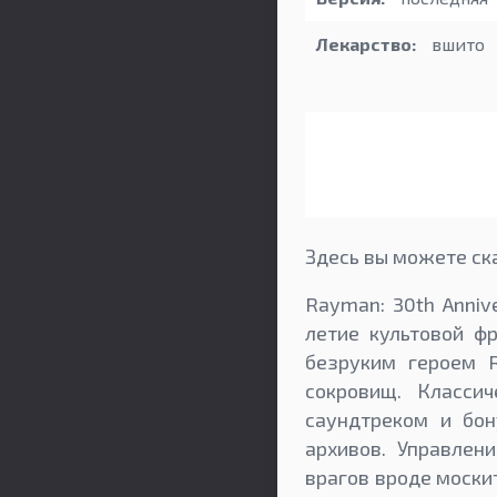
Лекарство:
вшито
Здесь вы можете ска
Rayman: 30th Anniv
летие культовой ф
безруким героем 
сокровищ. Класси
саундтреком и бон
архивов. Управлен
врагов вроде москит