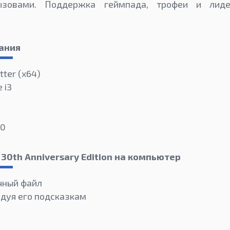
ызовами. Поддержка геймпада, трофеи и лиде
ания
tter (х64)
 i3
50
30th Anniversary Edition на компьютер
чный файл
едуя его подсказкам