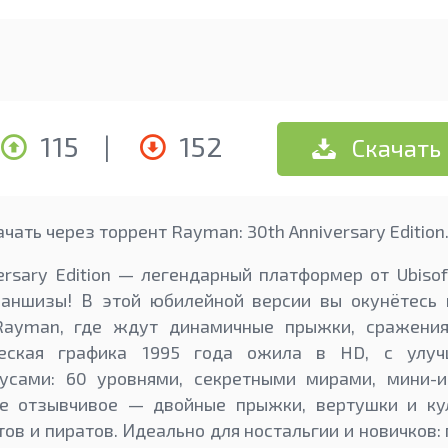
115
|
152
Скачать
чать через торрент Rayman: 30th Anniversary Edition
ersary Edition — легендарный платформер от Ubiso
раншизы! В этой юбилейной версии вы окунётесь
Rayman, где ждут динамичные прыжки, сражения
ческая графика 1995 года ожила в HD, с улуч
усами: 60 уровнями, секретными мирами, мини-
ие отзывчивое — двойные прыжки, вертушки и ку
ов и пиратов. Идеально для ностальгии и новичков: