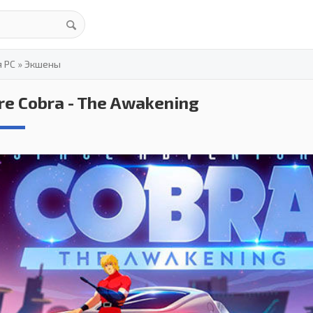
я PC
»
Экшены
re Cobra - The Awakening