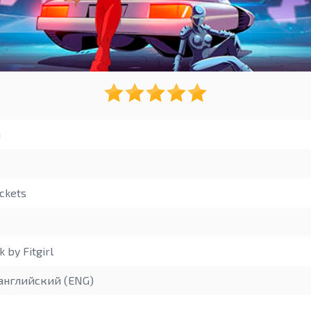
ы
ckets
 by Fitgirl
английский (ENG)