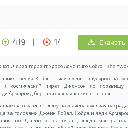
419
|
14
Скачать
чать через торрент Space Adventure Cobra - The Awak
 приключения Кобры были очень популярны на экра
н и космический пират Джонсон по прозвищу 
ди Армароид бороздят космические просторы.
нает что за его голову назначена высокая награда,
ца за головами Джейн Ройал. Кобра и леди Армар
ания, но Джейн их настигает, когда миг распл
ется, что у них есть общий враг Кристал Боуи, к