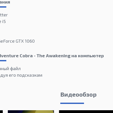
ания
tter
 i5
GeForce GTX 1060
dventure Cobra - The Awakening на компьютер
чный файл
едуя его подсказкам
Видеообзор