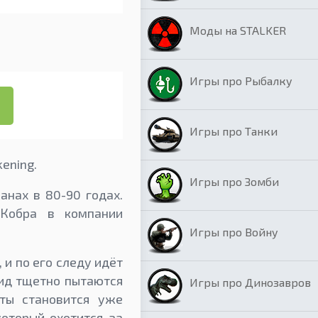
Моды на STALKER
Игры про Рыбалку
Игры про Танки
ening.
Игры про Зомби
нах в 80-90 годах.
Кобра в компании
Игры про Войну
 и по его следу идёт
оид тщетно пытаются
Игры про Динозавров
аты становится уже
оторый охотится за