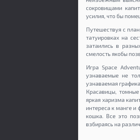
сокровищами капит
усилия, что бы поме
Путешествуя с план
татуировках на се
затаились в разны
смелость якобы поз
Игра Space Advent
узнаваемые не тол
узнаваемая графика
Красавицы, томные
яркая харизма капи
интереса к манге и 
кошка. Все это поз
взбираясь на разли