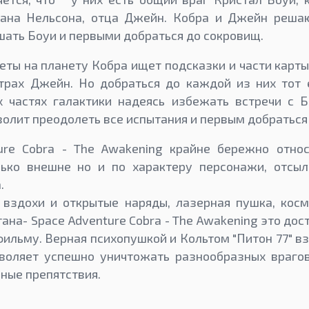
ана Нельсона, отца Джейн. Кобра и Джейн реша
шать Боуи и первыми добраться до сокровищ.
еты на планету Кобра ищет подсказки и части карты,
страх Джейн. Но добраться до каждой из них тот 
х частях галактики надеясь избежать встречи с Б
волит преодолеть все испытания и первым добраться
ure Cobra - The Awakening крайне бережно относ
ько внешне но и по характеру персонажи, отсыл
.
 вздохи и открытые наряды, лазерная пушка, косм
тана- Space Adventure Cobra - The Awakening это до
фильму. Верная психопушкой и Кольтом "Питон 77" в
воляет успешно уничтожать разнообразных врагов
чные препятствия.