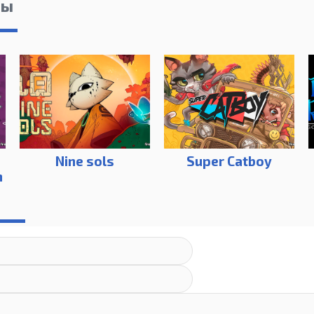
лы
Nine sols
Super Catboy
n