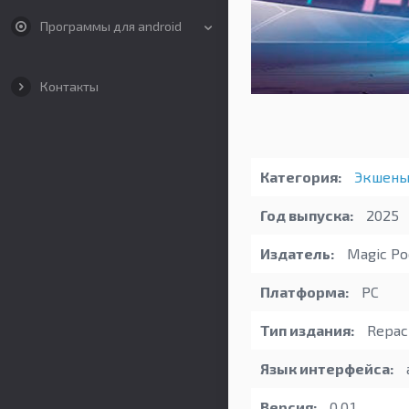
Программы для android
Контакты
Категория:
Экшен
Год выпуска:
2025
Издатель:
Magic Po
Платформа:
PC
Тип издания:
Repack
Язык интерфейса:
Версия:
0.0.1