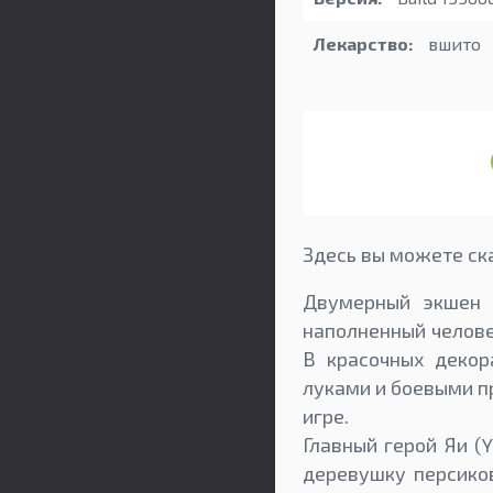
Лекарство:
вшито
Здесь вы можете ска
Двумерный экшен в
наполненный челов
В красочных деко
луками и боевыми п
игре.
Главный герой Яи (
деревушку персиков