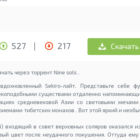
527
|
217
Скачать
чать через торрент Nine sols .
дохновленный Sekiro-лайт. Представьте себе фу
екоподобными существами отдаленно напоминающие
рациях средневековой Азии со световыми мечами
риемами тибетских монахов . Вот этой яркий и необы
Yi) входящий в совет верховных соляров оказался 
ый цвет после неудачного покушения. Оттуда ему