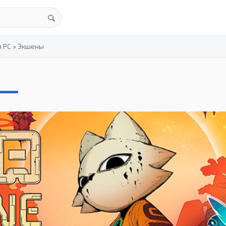
я PC
»
Экшены