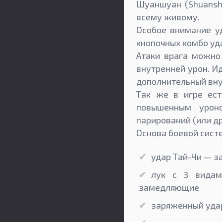
Шуаншуан (Shuansh
всему живому.
Особое внимание уд
кнопочных комбо уд
Атаки врага можно
внутренней урон. И
дополнительный вну
Так же в игре ест
повышенным уроно
парирований (или д
Основа боевой систе
удар Тай-Чи — 
лук с 3 видам
замедляющие
заряженный удар