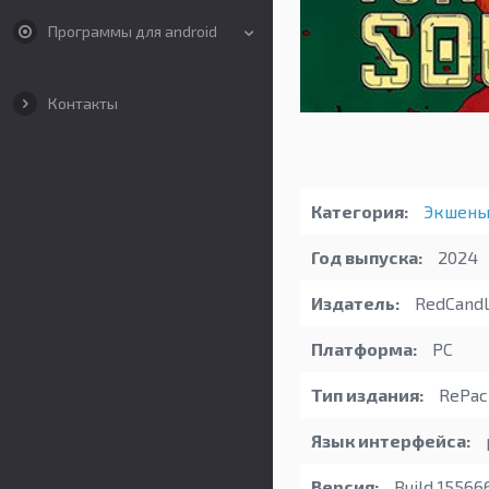
Программы для android
Контакты
Категория:
Экшен
Год выпуска:
2024
Издатель:
RedCand
Платформа:
PC
Тип издания:
RePac
Язык интерфейса:
Версия:
Build 15566