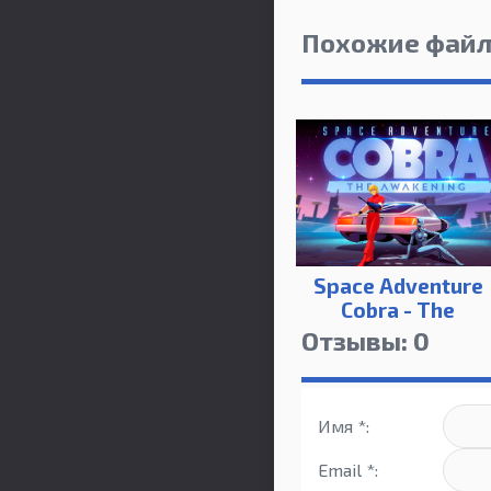
Похожие фай
Space Adventure
Cobra - The
Awakening
Отзывы: 0
Имя *:
Email *: