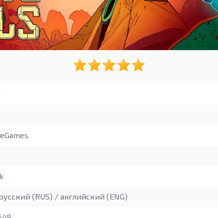
ы
leGames
k
русский (RUS) / английский (ENG)
648