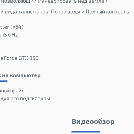
, позволяющий маневрировать над землей.
й вида талисманов: Поток воды и Полный контроль
tter (х64)
e i5 GHz
GeForce GTX 950
ls на компьютер
чный файл
едуя его подсказкам
Видеообзор