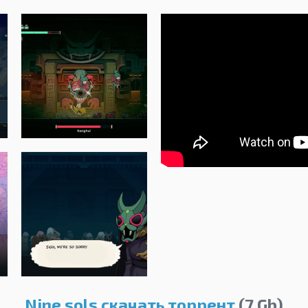
Nine sols скачать торрент
(7 Gb)