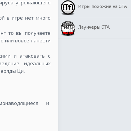
вируса угрожающего
Игры похожие на GTA
ой в игре нет много
Лаунчеры GTA
нг то вы получаете
о или вовсе нанести
кими и атаковать с
ведение идеальных
заряды Ци.
амонаводящиеся и