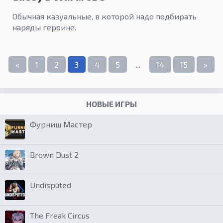
Обычная казуальные, в которой надо подбирать
наряды героине.
«
1
2
3
4
5
...
14
15
»
НОВЫЕ ИГРЫ
Фурниш Мастер
Brown Dust 2
Undisputed
The Freak Circus