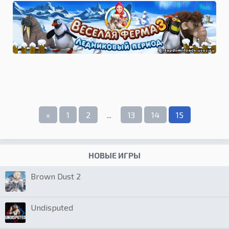
3.9
КАЗУАЛЬНЫЕ
31.01.2010
Веселая ферма 3 Ледниковый
Период
«
1
2
...
13
14
15
НОВЫЕ ИГРЫ
Brown Dust 2
Undisputed