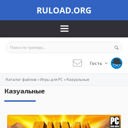
RULOAD.ORG
Гость
Каталог файлов
»
Игры для PC
»
Казуальные
Казуальные
4.0