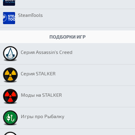
SteamTools
ПОДБОРКИ ИГР
Серия Assassin’s Creed
Серия STALKER
Моды на STALKER
Игры про Рыбалку