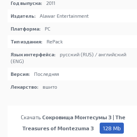
Год выпуска:
2011
Издатель:
Alawar Entertainment
Платформа:
PC
Тип издания:
RePack
Язык интерфейса:
русский (RUS) / английский
(ENG)
Версия:
Последняя
Лекарство:
вшито
Скачать
Сокровища Монтесумы 3 | The
Treasures of Montezuma 3
128 Mb