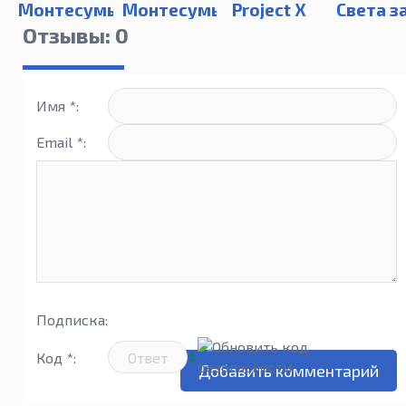
Монтесумы
Монтесумы
Project X
Света з
2
| The
80 Дне
Отзывы: 0
Treasures
of
Montezuma
Имя *:
Email *:
Подписка:
Код *: