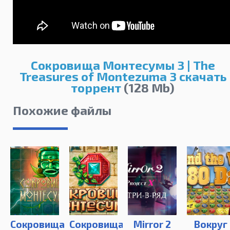
Сокровища Монтесумы 3 | The
Treasures of Montezuma 3 скачать
торрент
(128 Mb)
Похожие файлы
Сокровища
Сокровища
Mirror 2
Вокруг