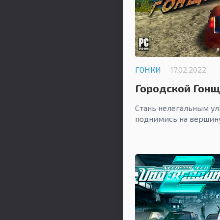
ГОНКИ
17.02.2022
Городской Гон
Стань нелегальным у
поднимись на вершину