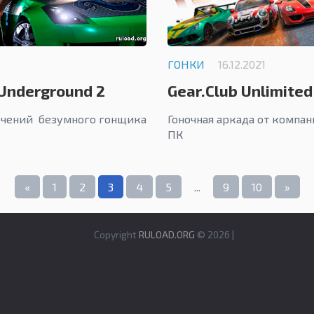
ГОНКИ
16.12.2021
 Underground 2
Gear.Club Unlimited
Edition
чений безумного гонщика
Гоночная аркада от компан
ПК
«
1
2
3
4
5
...
9
10
»
Copyright
RULOAD.ORG
© 2026 |