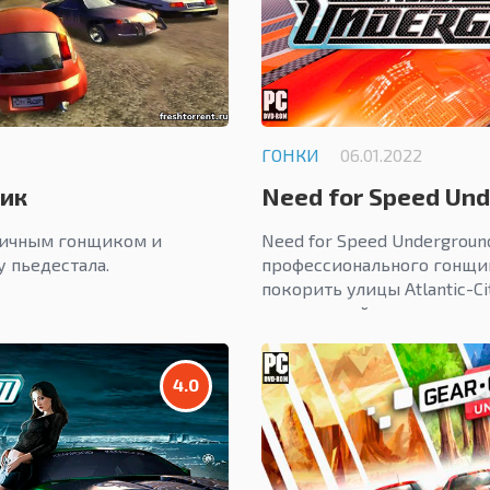
ГОНКИ
06.01.2022
щик
Need for Speed Un
личным гонщиком и
Need for Speed Undergroun
 пьедестала.
профессионального гонщи
покорить улицы Atlantic-Ci
развлечений.
4.0