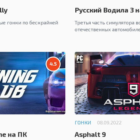
lly
Русский Водила 3 н
ые гонки по бескрайней
Третья часть симулятора 
отечественных автомобиле
4.5
ГОНКИ
08.09.2022
ne на ПК
Asphalt 9