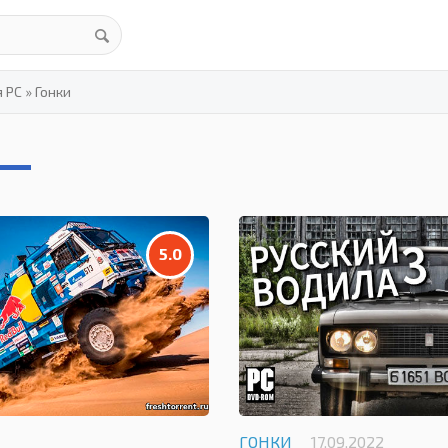
я PC
»
Гонки
5.0
ГОНКИ
17.09.2022