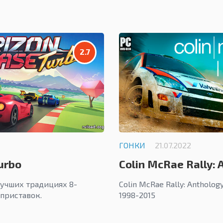
2.7
ГОНКИ
21.07.2022
urbo
Colin McRae Rally: 
учших традициях 8-
Colin McRae Rally: Antholo
 приставок.
1998-2015