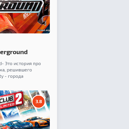
derground
d- Это история про
ка, решившего
ty - города
3.8