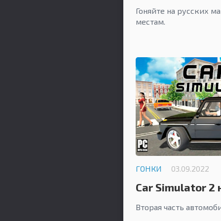
Гоняйте на русских м
местам.
ГОНКИ
03.09.2022
Car Simulator 2 
Вторая часть автомоб