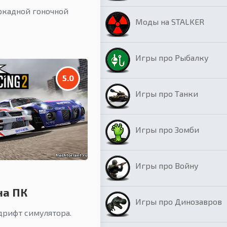
аркадной гоночной
Моды на STALKER
Игры про Рыбалку
5.0
Игры про Танки
Игры про Зомби
Игры про Войну
 на ПК
Игры про Динозавров
дрифт симулятора.