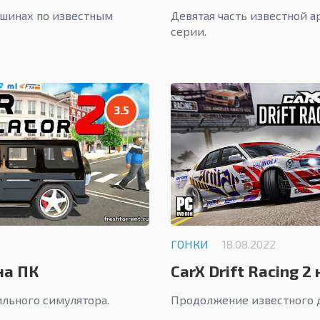
ашинах по известным
Девятая часть известной 
серии.
3.5
ГОНКИ
18.08.2022
на ПК
CarX Drift Racing 2
ильного симулятора.
Продолжение известного 