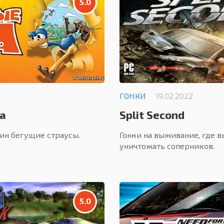
5.0
ГОНКИ
19.02.2022
а
Split Second
шин бегущие страусы.
Гонки на выживание, где 
уничтожать соперников.
5.0