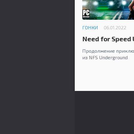
ГОНКИ
06.01.2022
Need for Speed
Продолжение приклю
из NFS Underground