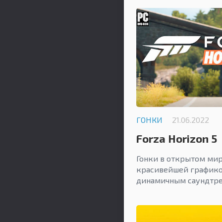
ГОНКИ
21.06.2022
Forza Horizon 5
Гонки в открытом мир
красивейшей график
динамичным саундтр