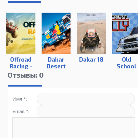
Offroad
Dakar
Dakar 18
Old
Racing -
Desert
School
Buggy X
Rally
Rally
Отзывы: 0
ATV X
Moto
Имя *:
Email *: