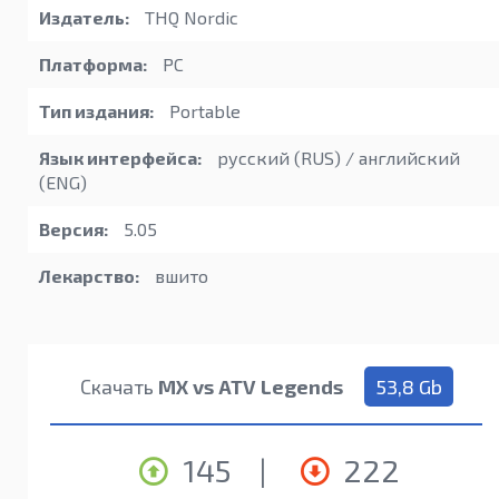
Издатель:
THQ Nordic
Платформа:
PC
Тип издания:
Portable
Язык интерфейса:
русский (RUS) / английский
(ENG)
Версия:
5.05
Лекарство:
вшито
Скачать
MX vs ATV Legends
53,8 Gb
145
|
222