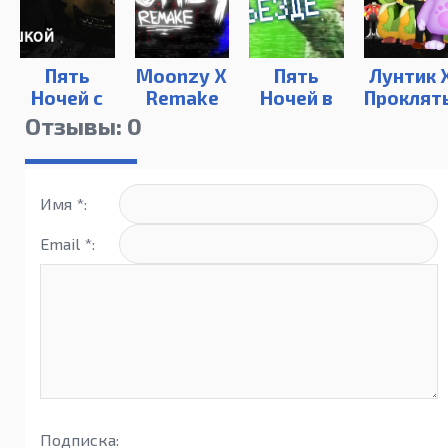
Пять
Moonzy X
Пять
Лунтик 
Ночей с
Remake
Ночей в
Проклят
Чебурашкой
Подъезде
Омлет
Отзывы: 0
Имя *:
Email *:
Подписка: