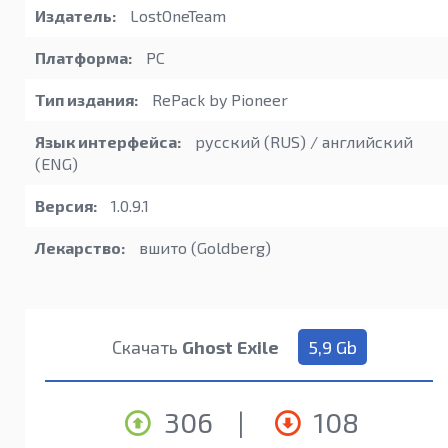
Издатель:
LostOneTeam
Платформа:
PC
Тип издания:
RePack by Pioneer
Язык интерфейса:
русский (RUS) / английский
(ENG)
Версия:
1.0.9.1
Лекарство:
вшито (Goldberg)
Скачать
Ghost Exile
5,9 Gb
306
|
108