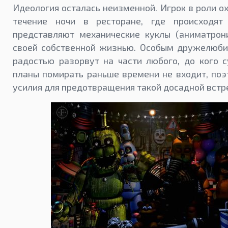
Идеология осталась неизменной. Игрок в роли 
течение ночи в ресторане, где происходят
представляют механические куклы (аниматрон
своей собственной жизнью. Особым дружелюби
радостью разорвут на части любого, до кого 
планы помирать раньше времени не входит, поэ
усилия для предотвращения такой досадной встр