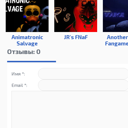
Animatronic
JR's FNaF
Another
Salvage
Fangame
Sour
Отзывы: 0
Имя *:
Email *: