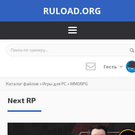
RULOAD.ORG
Гость
Каталог файлов
»
Игры для PC
»
MMORPG
Next RP