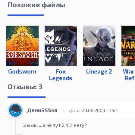
Похожие файлы
Godsworn
Fox
Lineage 2
Warc
Legends
Ref
Отзывы: 3
ДениSSSка
|
Дата: 20.06.2009 - 15:11
Ыыыы..... а чё тут 2.4.3. нету?