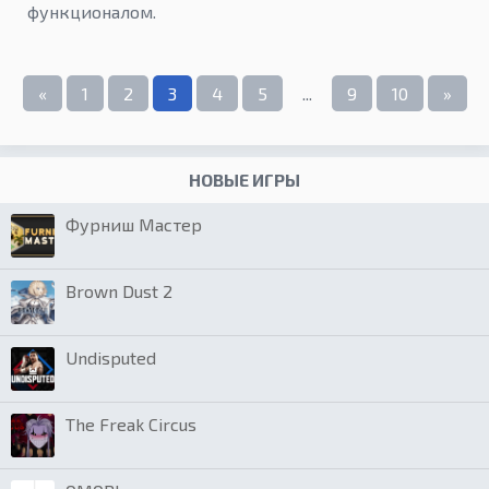
функционалом.
«
1
2
3
4
5
...
9
10
»
НОВЫЕ ИГРЫ
Фурниш Мастер
Brown Dust 2
Undisputed
The Freak Circus