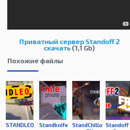
Приватный сервер Standoff 2
скачать
(1,1 Gb)
Похожие файлы
STANDLEO
Standknife
StandChillow
Standoff