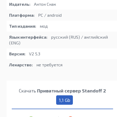
Издатель:
Антон Снак
Платформа:
PC / android
Тип издания:
мод
Язык интерфейса:
русский (RUS) / английский
(ENG)
Версия:
V2 5.3
Лекарство:
не требуется
Скачать
Приватный сервер Standoff 2
1,1 Gb