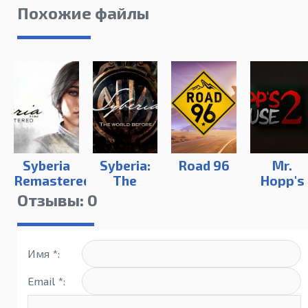
Похожие файлы
Syberia
Syberia:
Road 96
Mr.
Remastered
The
Hopp's
World
Playhou
Отзывы: 0
Before |
2
Digital
Deluxe
Имя *:
Edition
Email *: