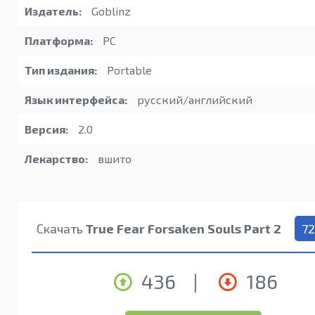
Издатель:
Goblinz
Платформа:
PC
Тип издания:
Portable
Язык интерфейса:
русский/английский
Версия:
2.0
Лекарство:
вшито
Скачать
True Fear Forsaken Souls Part 2
7
436
|
186