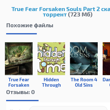
True Fear Forsaken Souls Part 2 ск
торрент
(723 Мб)
Похожие файлы
True Fear
Hidden
The Room 4
Dar
Forsaken
Through
Old Sins
Souls
Time
Отзывы: 0