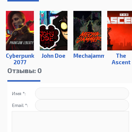
Cyberpunk
John Doe
Mechajammer
The
2077
Ascent
Phantom
Отзывы: 0
Liberty
Имя *:
Email *: