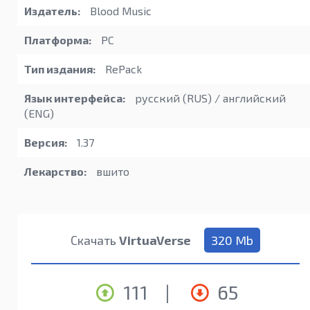
Издатель:
Blood Music
Платформа:
PC
Тип издания:
RePack
Язык интерфейса:
русский (RUS) / английский
(ENG)
Версия:
1.37
Лекарство:
вшито
Скачать
VirtuaVerse
320 Mb
111
|
65